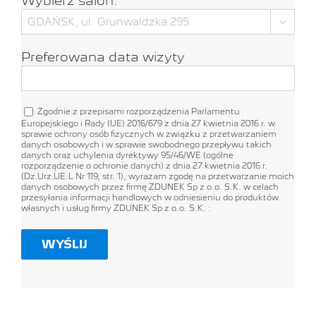
Wybierz salon:

Preferowana data wizyty
Zgodnie z przepisami rozporządzenia Parlamentu
Europejskiego i Rady (UE) 2016/679 z dnia 27 kwietnia 2016 r. w
sprawie ochrony osób fizycznych w związku z przetwarzaniem
danych osobowych i w sprawie swobodnego przepływu takich
danych oraz uchylenia dyrektywy 95/46/WE (ogólne
rozporządzenie o ochronie danych) z dnia 27 kwietnia 2016 r.
(Dz.Urz.UE.L Nr 119, str. 1), wyrażam zgodę na przetwarzanie moich
danych osobowych przez firmę ZDUNEK Sp z o.o. S.K. w celach
przesyłania informacji handlowych w odniesieniu do produktów
własnych i usług firmy ZDUNEK Sp z o.o. S.K. :