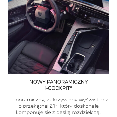
NOWY PANORAMICZNY
i-COCKPIT®
Panoramiczny, zakrzywiony wyświetlacz
o przekątnej 21”, który doskonale
komponuje się z deską rozdzielczą.