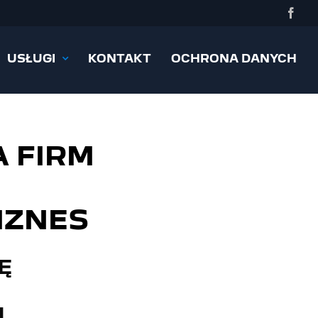
Face
USŁUGI
KONTAKT
OCHRONA DANYCH
A FIRM
IZNES
Ę
H