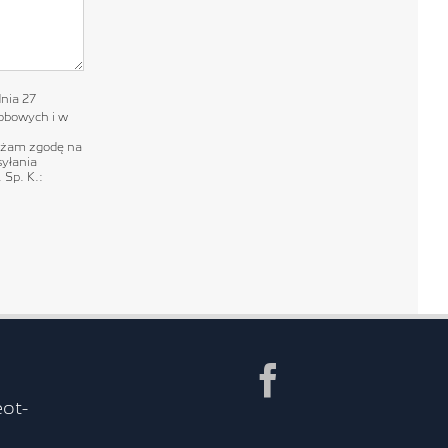
nia 27
sobowych i w
yrażam zgodę na
syłania
 Sp. K.:
Facebook
ot-