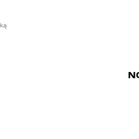
ską
N