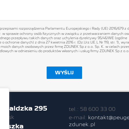
przepisami rozporządzenia Parlamentu Europejskiego i Rady (UE) 2016/679 z d
 r. w sprawie ochrony osób fizycznych w związku z przetwarzaniem danych o
dnego przepływu takich danych oraz uchylenia dyrektywy 95/46/WE (ogólne
 o ochronie danych) z dnia 27 kwietnia 2016 r. (Dz.Urz.UE.L Nr 119, str. 1), w
 moich danych osobowych przez firmę ZDUNEK Sp z o.o. Sp. K. w celach prze
dlowych w odniesieniu do produktów własnych i usług firmy ZDUNEK Sp z o.o.
unwaldzka 295
tel.: 58 600 33 00
dańsk
e-mail:
kontakt@peuge
zdunek.pl
nciszka