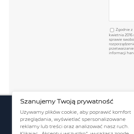
Zgodnie z 
kwietnia 2016
sprawie swobo
rozporządzenie
przetwarzanie
informacji han
Szanujemy Twoją prywatność
ul. Gr
Używamy plików cookie, aby poprawić komfort
przeglądania, wyświetlać spersonalizowane
80-314 G
reklamy lub treści oraz analizować nasz ruch.
ul. Fra
Klikając „Akceptuj wszystko”, wyrażasz zgodę