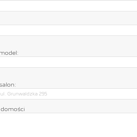
model:
salon:
adomości