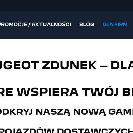
PROMOCJE / AKTUALNOŚCI
BLOG
DLA FIRM
GEOT ZDUNEK – DL
RE WSPIERA TWÓJ B
ODKRYJ NASZĄ NOWĄ GAM
POJAZDÓW DOSTAWCZYC