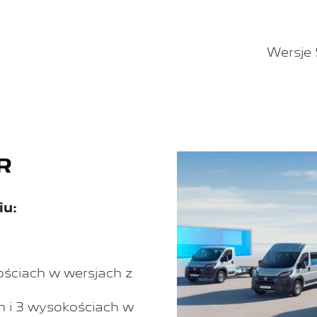
Wersje 
R
iu:
ościach w wersjach z
h i 3 wysokościach w