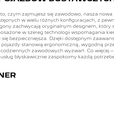
 to, czym zajmujesz się zawodowo, nasza now
tępnych w wielu różnych konfiguracjach, z pewno
gony zachwycają oryginalnym designem, który s
yposażone w szereg technologii wspomagania kie
 się bezpieczniejsza.
Dzięki dostępnym zaawan
e pojazdy stanowią ergonomiczną, wygodną prze
cję codziennych zawodowych wyzwań.
Co więcej –
usług błyskawicznie zaspokoimy każdą potrzebę
NER