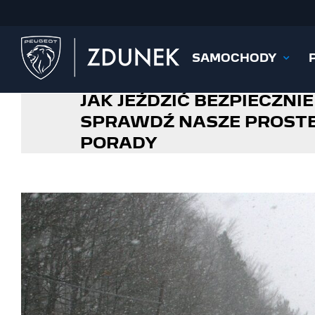
Przejdź
do
zawartości
SAMOCHODY
JAK JEŹDZIĆ BEZPIECZNIE
SPRAWDŹ NASZE PROST
PORADY
Pokaż
większy
obrazek