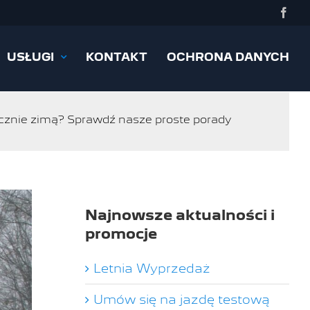
Face
USŁUGI
KONTAKT
OCHRONA DANYCH
ecznie zimą? Sprawdź nasze proste porady
Najnowsze aktualności i
promocje
Letnia Wyprzedaż
Umów się na jazdę testową