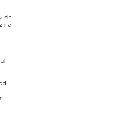
 się
ż na
a
uł
ód.
m
e