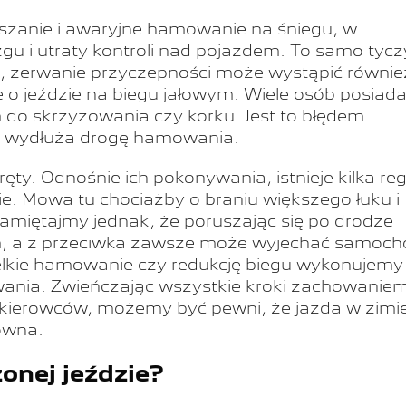
eszanie i awaryjne hamowanie na śniegu, w
u i utraty kontroli nad pojazdem. To samo tyczy
 zerwanie przyczepności może wystąpić równie
o jeździe na biegu jałowym. Wiele osób posiad
 do skrzyżowania czy korku. Jest to błędem
b wydłuża drogę hamowania.
y. Odnośnie ich pokonywania, istnieje kilka reg
e. Mowa tu chociażby o braniu większego łuku i
amiętajmy jednak, że poruszając się po drodze
ym, a z przeciwka zawsze może wyjechać samoch
elkie hamowanie czy redukcję biegu wykonujemy
ywania. Zwieńczając wszystkie kroki zachowanie
kierowców, możemy być pewni, że jazda w zimi
kowna.
onej jeździe?