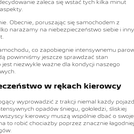
ecydowanie zaleca się wstać tych kilka minut
 aspekty.
nie. Obecnie, poruszając się samochodem z
lko narażamy na niebezpieczeństwo siebie i inny
t.
 samochodu, co zapobiegnie intensywnemu paro
azdą powinniśmy jeszcze sprawdzać stan
 jest niezwykle ważne dla kondycji naszego
owych.
ieczeństwo w rękach kierowcy
gący wyprowadzić z trakcji niemal każdy pojaz
nsywnych opadów śniegu, gołoledzi, śliskiej
wszyscy kierowcy muszą wspólnie dbać o swoje
na to robić chociażby poprzez znacznie łagodnie
gów.