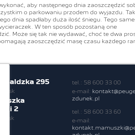
ży wykonać, aby następnego dnia zaoszczędzić so
szystkim o parkowaniu przodem do wyjazdu. Tak
ego dnia spadłaby duża ilość śniegu. Tego sam
wycieraczek. W ten sposób pozostaną one
adzić. Może się tak nie wydawać, choć te dwa pro
i pomagają zaoszczędzić masę czasu każdego ra
unwaldzka 295
tel.: 58 600 33 00
dańsk
e-mail:
kontakt@peuge
zdunek.pl
nciszka
zki 2
tel.: 58 600 33 60
dańsk
e-mail:
kontakt.mamuszki@pe
zdunek.pl