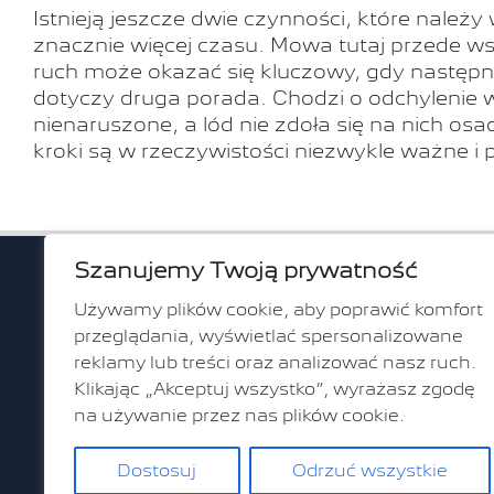
Istnieją jeszcze dwie czynności, które nale
znacznie więcej czasu. Mowa tutaj przede w
ruch może okazać się kluczowy, gdy następn
dotyczy druga porada. Chodzi o odchylenie 
nienaruszone, a lód nie zdoła się na nich os
kroki są w rzeczywistości niezwykle ważne 
Szanujemy Twoją prywatność
ul. Gr
Używamy plików cookie, aby poprawić komfort
80-314 G
przeglądania, wyświetlać spersonalizowane
reklamy lub treści oraz analizować nasz ruch.
ul. Fra
Klikając „Akceptuj wszystko”, wyrażasz zgodę
Mamus
na używanie przez nas plików cookie.
80-178 G
Dostosuj
Odrzuć wszystkie