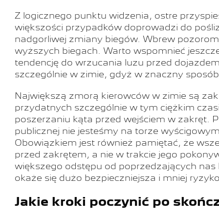
Z logicznego punktu widzenia, ostre przyspi
większości przypadków doprowadzi do poślizg
nadgorliwej zmiany biegów. Wbrew pozorom,
wyższych biegach. Warto wspomnieć jeszcze 
tendencję do wrzucania luzu przed dojazdem
szczególnie w zimie, gdyż w znaczny sposó
Największą zmorą kierowców w zimie są zakręt
przydatnych szczególnie w tym ciężkim czasi
poszerzaniu kąta przed wejściem w zakręt. P
publicznej nie jesteśmy na torze wyścigow
Obowiązkiem jest również pamiętać, że wsz
przed zakrętem, a nie w trakcie jego pokon
większego odstępu od poprzedzających nas 
okaże się dużo bezpieczniejsza i mniej ryzy
Jakie kroki poczynić po skończ