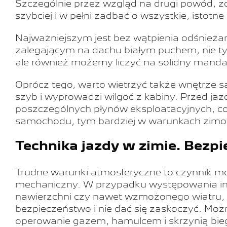
Szczególnie przez wzgląd na drugi powód, zd
szybciej i w pełni zadbać o wszystkie, istotne
Najważniejszym jest bez wątpienia odśnieża
zalegającym na dachu białym puchem, nie ty
ale również możemy liczyć na solidny manda
Oprócz tego, warto wietrzyć także wnętrze
szyb i wyprowadzi wilgoć z kabiny. Przed j
poszczególnych płynów eksploatacyjnych, co
samochodu, tym bardziej w warunkach zim
Technika jazdy w zimie. Bezp
Trudne warunki atmosferyczne to czynnik mo
mechaniczny. W przypadku występowania inte
nawierzchni czy nawet wzmożonego wiatru, 
bezpieczeństwo i nie dać się zaskoczyć. Moż
operowanie gazem, hamulcem i skrzynią bie