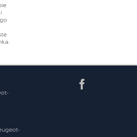
bie
i
ego
ste
nka.
Facebook
ot-
ugeot-