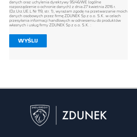
danych oraz uchylenia dyrektywy 95/46/WE (ogólne
rozporządzenie o ochronie danych) z dnia 27 kwietnia 2016 r.
(Dz.Urz.UE.L Nr 119, str. 1), wyrażam zgodę na przetwarzanie moich
danych osobowych przez firmę ZDUNEK Sp z o.o. S.K. w celach
przesyłania informacji handlowych w odniesieniu do produktów
własnych i usług firmy ZDUNEK Sp z o.o. S.K. :