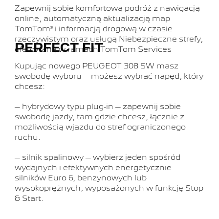
Zapewnij sobie komfortową podróż z nawigacją
online, automatyczną aktualizacją map
TomTom® i informacją drogową w czasie
rzeczywistym oraz usługą Niebezpieczne strefy,
PERFECT FIT
oferowaną w ramach TomTom Services
Kupując nowego PEUGEOT 308 SW masz
swobodę wyboru – możesz wybrać napęd, który
chcesz:
– hybrydowy typu plug-in – zapewnij sobie
swobodę jazdy, tam gdzie chcesz, łącznie z
możliwością wjazdu do stref ograniczonego
ruchu.
– silnik spalinowy – wybierz jeden spośród
wydajnych i efektywnych energetycznie
silników Euro 6, benzynowych lub
wysokoprężnych, wyposażonych w funkcję Stop
& Start.