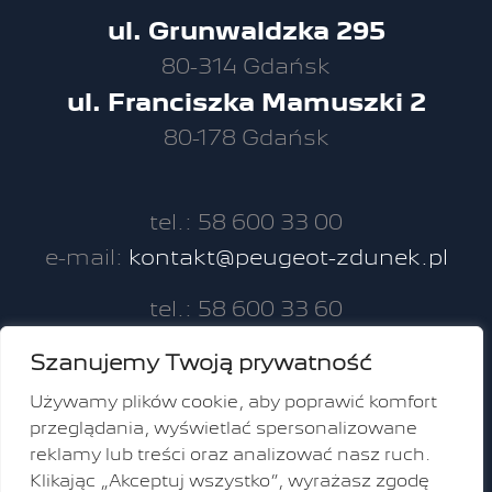
ul. Grunwaldzka 295
80-314 Gdańsk
ul. Franciszka Mamuszki 2
80-178 Gdańsk
tel.: 58 600 33 00
e-mail:
kontakt@peugeot-zdunek.pl
tel.: 58 600 33 60
e-mail:
kontakt.mamuszki@peugeot-
Szanujemy Twoją prywatność
zdunek.pl
Używamy plików cookie, aby poprawić komfort
przeglądania, wyświetlać spersonalizowane
Facebook
reklamy lub treści oraz analizować nasz ruch.
Klikając „Akceptuj wszystko”, wyrażasz zgodę