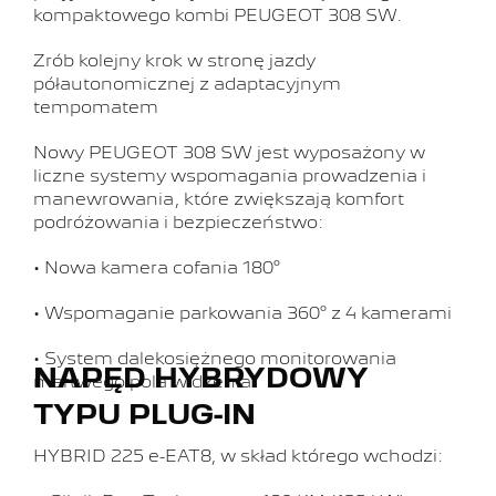
kompaktowego kombi PEUGEOT 308 SW.
Zrób kolejny krok w stronę jazdy
półautonomicznej z adaptacyjnym
tempomatem
Nowy PEUGEOT 308 SW jest wyposażony w
liczne systemy wspomagania prowadzenia i
manewrowania, które zwiększają komfort
podróżowania i bezpieczeństwo:
• Nowa kamera cofania 180°
• Wspomaganie parkowania 360° z 4 kamerami
• System dalekosiężnego monitorowania
NAPĘD HYBRYDOWY
martwego pola widzenia
TYPU PLUG-IN
HYBRID 225 e-EAT8, w skład którego wchodzi: