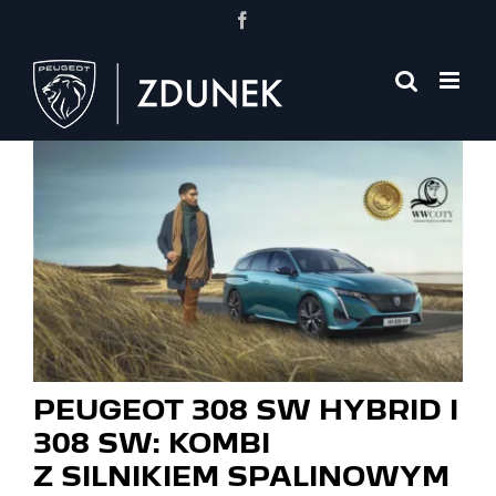
Przejdź
Facebook
do
zawartości
PEUGEOT 308 SW HYBRID I
308 SW: KOMBI
Z SILNIKIEM SPALINOWYM