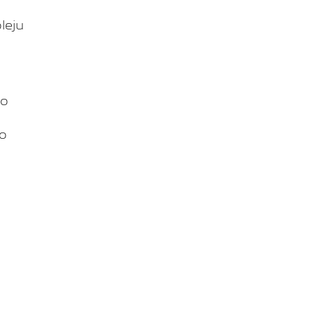
leju
do
do