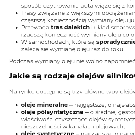
sposób użytkowania auta wiąże się z ko
Trasy związane z większymi obciążeniami
częstszą koniecznością wymiany oleju ju
Przewaga
tras dalekich
i układ smarowa
rzadszą konieczność wymiany oleju co o
W samochodach, które są
sporadyczni
zaleca się wymianę oleju raz do roku.
Podczas wymiany oleju nie wolno zapomnieć o
Jakie są rodzaje olejów silni
Na rynku dostępne są trzy główne typy ole
oleje mineralne
– najgęstsze, o najsłab
oleje półsyntetyczne
– o średniej gęsto
właściwości czyszczące olejów syntetyc
nieszczelności w kanałach olejowych,
oleje syntetyczne
– najrzadsze, o najl