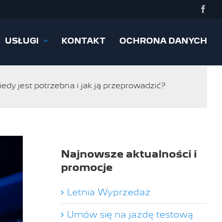
Face
USŁUGI
KONTAKT
OCHRONA DANYCH
dy jest potrzebna i jak ją przeprowadzić?
Najnowsze aktualności i
promocje
Letnia Wyprzedaż
Umów się na jazdę testową