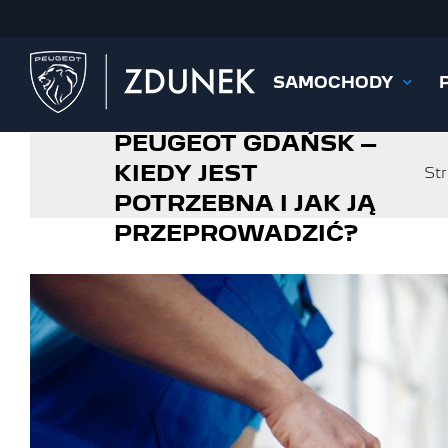
Przejdź
do
zawartości
SAMOCHODY
WYMIANA OLEJU
PEUGEOT GDAŃSK –
KIEDY JEST
St
POTRZEBNA I JAK JĄ
PRZEPROWADZIĆ?
Pokaż
większy
obrazek