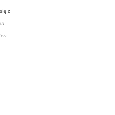
.
się z
na
rów