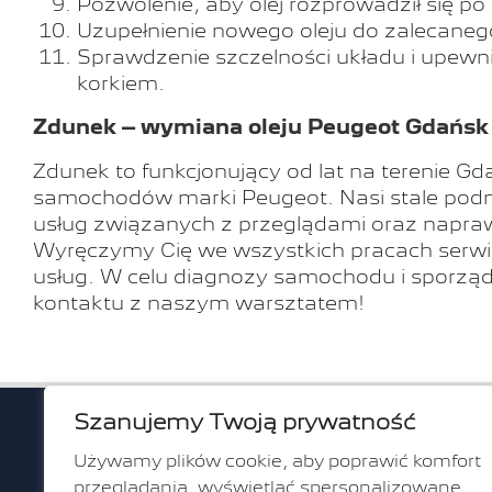
Pozwolenie, aby olej rozprowadził się po s
Uzupełnienie nowego oleju do zalecane
Sprawdzenie szczelności układu i upewni
korkiem.
Zdunek – wymiana oleju Peugeot Gdańsk
Zdunek to funkcjonujący od lat na terenie Gd
samochodów marki Peugeot. Nasi stale podno
usług związanych z przeglądami oraz napr
Wyręczymy Cię we wszystkich pracach serw
usług. W celu diagnozy samochodu i sporzą
kontaktu z naszym warsztatem!
Szanujemy Twoją prywatność
ul. Gr
Używamy plików cookie, aby poprawić komfort
80-314 G
przeglądania, wyświetlać spersonalizowane