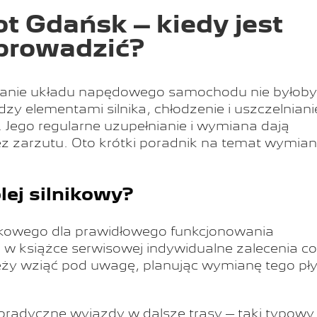
t Gdańsk – kiedy jest
eprowadzić?
owanie układu napędowego samochodu nie byłoby
y elementami silnika, chłodzenie i uszczelniani
 Jego regularne uzupełnianie i wymiana dają
bez zarzutu. Oto krótki poradnik na temat wymia
lej silnikowy?
nikowego dla prawidłowego funkcjonowania
 książce serwisowej indywidualne zalecenia co
eży wziąć pod uwagę, planując wymianę tego pł
oradyczne wyjazdy w dalsze trasy – taki typowy