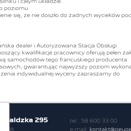
ilniku i całym układzie.
go poziomu.
enie się, że nie doszło do żadnych wycieków po
ańska dealer i Autoryzowana Stacja Obsługi
szący kwalifikacje pracownicy oferują pełen za
awą samochodów tego francuskiego producenta.
isowych, gwarantując najwyższy poziom wykon
dzenia indywidualnej wyceny zapraszamy do
unwaldzka 295
tel.: 58 600 33 00
dańsk
e-mail:
kontakt@peuge