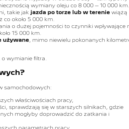
niecznością wymiany oleju co 8 000 – 10 000 km
, takie jak
jazda po torze lub w terenie
wiążą 
ż co około 5 000 km.
nia o dużej pojemności to czynniki wpływające 
koło 15 000 km.
e używane
, mimo niewielu pokonanych kilomet
 wymianie filtra.
kowych?
jów samochodowych:
szych właściwościach pracy,
ści, sprawdzają się w starszych silnikach, gdzie
znych mogłyby doprowadzić do zatkania i
epszych parametrach pracy.