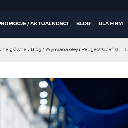
PROMOCJE / AKTUALNOŚCI
BLOG
DLA FIRM
rona główna
/
Blog
/
Wymiana oleju Peugeot Gdańsk – kie