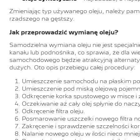
Zmieniając typ używanego oleju, należy pami
rzadszego na gęstszy.
Jak przeprowadzić wymianę oleju?
Samodzielna wymiana oleju nie jest specja
kanału lub podnośnika, co sprawia, że dla wi
samochodowego będzie atrakcyjną alternatywą
dużych. Oto opis przebiegu całej procedury:
Umieszczenie samochodu na płaskim podło
Umieszczenie pod miską olejową pojemn
Odkręcenie korka spustowego w misce i
Oczekiwanie aż cały olej spłynie do nacz
Odkręcenie filtra oleju.
Posmarowanie uszczelki nowego filtra 
Zakręcenie i sprawdzenie szczelności k
Nalanie nowego oleju w ilości nieco mnie