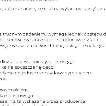
ętać o zasadzie, że można wyłącznie przejść z o
lnie trudnym zadaniem, wymaga jednak dostępu 
elu kierowców skorzystanie z usług warsztatu
, zwłaszcza że koszt takiej usługi nie należy 
żu i pozwolenie by silnik ostygł.
ika na spuszczaną ciecz.
 zdjęcie go jednym zdecydowanym ruchem.
ynia.
nowym olejem.
orka spustowego.
jszej niż ta wskazana przez producenta.