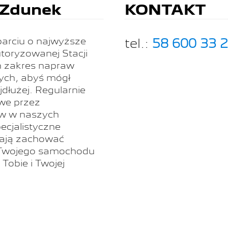
 Zdunek
KONTAKT
parciu o najwyższe
tel.:
58 600 33 
utoryzowanej Stacji
n zakres napraw
ych, abyś mógł
jdłużej. Regularnie
we przez
w w naszych
cjalistyczne
gają zachować
ć Twojego samochodu
Tobie i Twojej