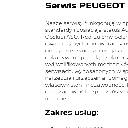
Serwis PEUGEOT
Nasze serwisy funkcjonują w o
standardy i posiadają status A
Obsługi ASO. Realizujemy pełe
gwarancyjnych i pogwarancyjn
cieszyć się swoim autem jak na
dokonywane przeglądy okreso
wykwalifikowanych mechanikó
serwisach, wyposażonych w spe
narzędzia i urządzenia, poma
właściwy stan i niezawodnoś
oraz zapewnić bezpieczeństwo 
rodzinie.
Zakres usług:
serwis gwarancyjny