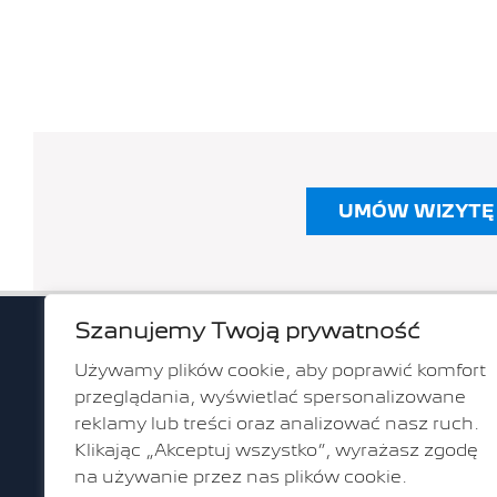
UMÓW WIZYTĘ 
Szanujemy Twoją prywatność
ul. Gr
Używamy plików cookie, aby poprawić komfort
80-314 G
przeglądania, wyświetlać spersonalizowane
reklamy lub treści oraz analizować nasz ruch.
ul. Fra
Klikając „Akceptuj wszystko”, wyrażasz zgodę
Mamus
na używanie przez nas plików cookie.
80-178 G