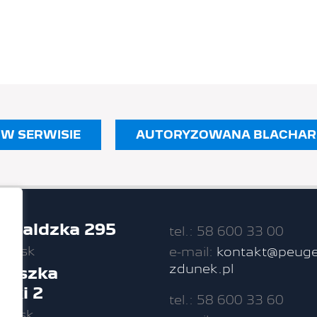
W SERWISIE
AUTORYZOWANA BLACHARNI
unwaldzka 295
tel.: 58 600 33 00
dańsk
e-mail:
kontakt@peuge
zdunek.pl
nciszka
zki 2
tel.: 58 600 33 60
dańsk